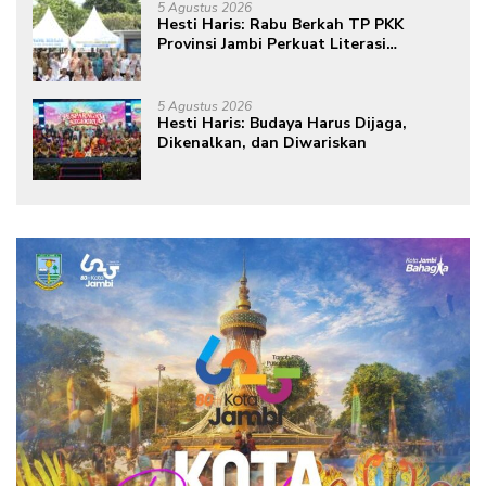
masa depan sudah ada di tangan”
5 Agustus 2026
Hesti Haris: Rabu Berkah TP PKK
Provinsi Jambi Perkuat Literasi
Keuangan dan Budaya Kelola Sampah
dari Rumah
5 Agustus 2026
Hesti Haris: Budaya Harus Dijaga,
Dikenalkan, dan Diwariskan