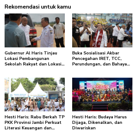
Rekomendasi untuk kamu
Gubernur Al Haris Tinjau
Buka Sosialisasi Akbar
Lokasi Pembangunan
Pencegahan IRET, TCC,
Sekolah Rakyat dan Lokasi
Perundungan, dan Bahaya
Pembangunan BTN Bungo
Narkoba di Bungo, Gubernur
Green City
Al Haris: “Kalau anak-
anakku bisa jaga diri, 60%
masa depan sudah ada di
tangan”
Hesti Haris: Rabu Berkah TP
Hesti Haris: Budaya Harus
PKK Provinsi Jambi Perkuat
Dijaga, Dikenalkan, dan
Literasi Keuangan dan
Diwariskan
Budaya Kelola Sampah dari