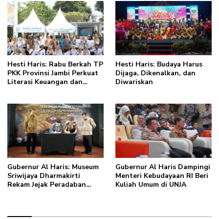
anakku bisa jaga diri, 60%
masa depan sudah ada di
tangan”
Hesti Haris: Rabu Berkah TP
Hesti Haris: Budaya Harus
PKK Provinsi Jambi Perkuat
Dijaga, Dikenalkan, dan
Literasi Keuangan dan
Diwariskan
Budaya Kelola Sampah dari
Rumah
Gubernur Al Haris: Museum
Gubernur Al Haris Dampingi
Sriwijaya Dharmakirti
Menteri Kebudayaan RI Beri
Rekam Jejak Peradaban
Kuliah Umum di UNJA
Masa Lalu Provinsi Jambi
Secara Utuh