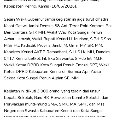
Kabupaten Kerinci, Kamis (18/06/2026).
‎Selain Wakil Gubernur Jambi kegiatan ini juga turut dihadiri
Kasat Gaswil Jambi Densus 88 Anti Teror Polri Kombes Pol.
Beri Diantara, S.I.K MH, Wakil Wali Kota Sungai Penuh
Azhar Hamzah, Wakil Bupati Kerinci H. Murison, S.Pd. S.Sos.
M.Si, Plt. Kadisdik Provinsi Jambi M. Umar MY, SR, MM,
Kapolres Kerinci AKBP Ramadhanil, S.H, S.I.K, MH, Dandim
0417 Kerinci Letkol. Inf. Eko Siswanto, S.Hub Int. M.I.P,
Wakil Ketua DPRD Kota Sungai Penuh Emrizal SPT, Wakil
Ketua DPRD Kabupaten Kerinci dr. Surmila Apri Yulisa,
Sekda Kota Sungai Penuh Alpian SE, MM.
‎Kegiatan ini diikuti 3.000 orang, yang terdiri dari unsur
Kepala Sekolah, Guru BK, Perwakilan Komite Sekolah dan
Perwakilan murid-murid SMA, SMK, MA, SMP, dan MTs
Negeri dan Swasta Kabupaten Kerinci dan Kota Sungai