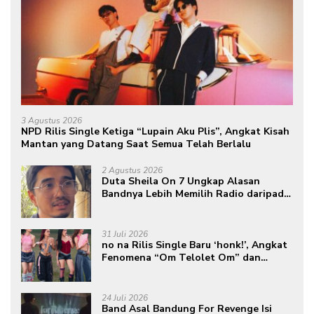
3 Agustus 2026
NPD Rilis Single Ketiga “Lupain Aku Plis”, Angkat Kisah
Mantan yang Datang Saat Semua Telah Berlalu
2 Agustus 2026
Duta Sheila On 7 Ungkap Alasan
Bandnya Lebih Memilih Radio daripada
Podcast
31 Juli 2026
no na Rilis Single Baru ‘honk!’, Angkat
Fenomena “Om Telolet Om” dan
Perkuat Identitas Indonesia di Kancah
Global
24 Juli 2026
Band Asal Bandung For Revenge Isi