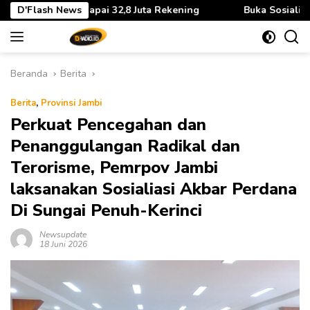
Langsung
ta Rekening
D'Flash News
Buka Sosialisasi Akbar Pencegahan IRET, TCC
ke
konten
Beranda
Berita
Berita
,
Provinsi Jambi
Perkuat Pencegahan dan
Penanggulangan Radikal dan
Terorisme, Pemrpov Jambi
laksanakan Sosialiasi Akbar Perdana
Di Sungai Penuh-Kerinci
Newsupdate
18 Juni 2026