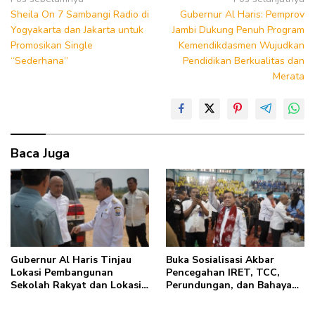
Navigasi
Sheila On 7 Sambangi Radio di
Gubernur Al Haris: Pemprov
pos
Yogyakarta dan Jakarta untuk
Jambi Dukung Penuh Program
Promosikan Single
Kemendikdasmen Wujudkan
“Sederhana”
Pendidikan Berkualitas dan
Merata
Baca Juga
Gubernur Al Haris Tinjau
Buka Sosialisasi Akbar
Lokasi Pembangunan
Pencegahan IRET, TCC,
Sekolah Rakyat dan Lokasi
Perundungan, dan Bahaya
Pembangunan BTN Bungo
Narkoba di Bungo, Gubernur
Green City
Al Haris: “Kalau anak-