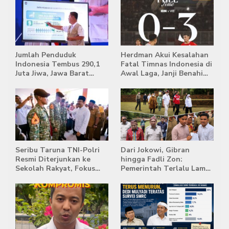
Jumlah Penduduk
Herdman Akui Kesalahan
Indonesia Tembus 290,1
Fatal Timnas Indonesia di
Juta Jiwa, Jawa Barat
Awal Laga, Janji Benahi
Masih Jadi Provinsi
Transisi Jelang Hadapi
Terpadat
Singapura
Seribu Taruna TNI-Polri
Dari Jokowi, Gibran
Resmi Diterjunkan ke
hingga Fadli Zon:
Sekolah Rakyat, Fokus
Pemerintah Terlalu Lama
Bentuk Karakter dan
Memberi Tanggapan,
Kemandirian Siswa
Stockpile Batu Bara Masih
Mengepung Candi Muaro
Jambi