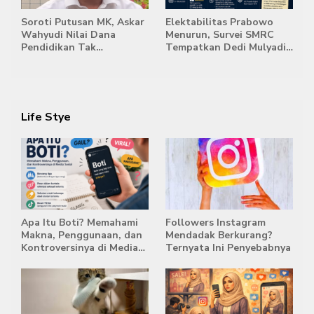
Soroti Putusan MK, Askar
Elektabilitas Prabowo
Wahyudi Nilai Dana
Menurun, Survei SMRC
Pendidikan Tak
Tempatkan Dedi Mulyadi
Semestinya Biayai MBG
di Posisi Teratas Capres
2029
Life Stye
Apa Itu Boti? Memahami
Followers Instagram
Makna, Penggunaan, dan
Mendadak Berkurang?
Kontroversinya di Media
Ternyata Ini Penyebabnya
Sosial