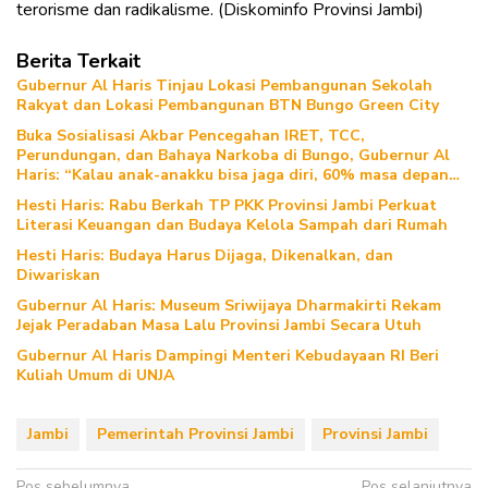
terorisme dan radikalisme. (Diskominfo Provinsi Jambi)
Berita Terkait
Gubernur Al Haris Tinjau Lokasi Pembangunan Sekolah
Rakyat dan Lokasi Pembangunan BTN Bungo Green City
Buka Sosialisasi Akbar Pencegahan IRET, TCC,
Perundungan, dan Bahaya Narkoba di Bungo, Gubernur Al
Haris: “Kalau anak-anakku bisa jaga diri, 60% masa depan
sudah ada di tangan”
Hesti Haris: Rabu Berkah TP PKK Provinsi Jambi Perkuat
Literasi Keuangan dan Budaya Kelola Sampah dari Rumah
Hesti Haris: Budaya Harus Dijaga, Dikenalkan, dan
Diwariskan
Gubernur Al Haris: Museum Sriwijaya Dharmakirti Rekam
Jejak Peradaban Masa Lalu Provinsi Jambi Secara Utuh
Gubernur Al Haris Dampingi Menteri Kebudayaan RI Beri
Kuliah Umum di UNJA
Jambi
Pemerintah Provinsi Jambi
Provinsi Jambi
Pos sebelumnya
Pos selanjutnya