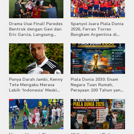
Drama Usai Final! Paredes
Spanyol Juara Piala Dunia
Bentrok dengan Gavi dan
2026, Ferran Torres
Eric Garcia, Langsung
Bungkam Argentina di
Diusir Wasit
Babak Extra Time
Punya Darah Jambi, Kenny
Piala Dunia 2030: Enam
Tete Mengaku Merasa
Negara Tuan Rumah,
Lebih ‘Indonesia’ Meski
Perayaan 100 Tahun yang
Lahir di Belanda
Bersejarah