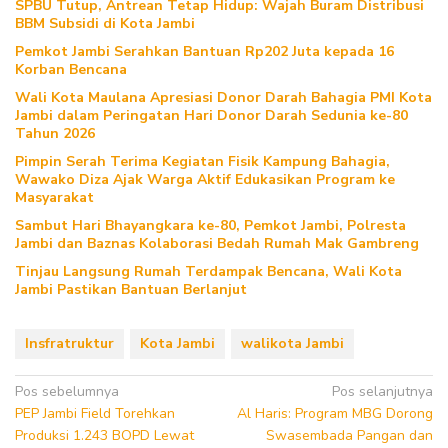
SPBU Tutup, Antrean Tetap Hidup: Wajah Buram Distribusi
BBM Subsidi di Kota Jambi
Pemkot Jambi Serahkan Bantuan Rp202 Juta kepada 16
Korban Bencana
Wali Kota Maulana Apresiasi Donor Darah Bahagia PMI Kota
Jambi dalam Peringatan Hari Donor Darah Sedunia ke-80
Tahun 2026
Pimpin Serah Terima Kegiatan Fisik Kampung Bahagia,
Wawako Diza Ajak Warga Aktif Edukasikan Program ke
Masyarakat
Sambut Hari Bhayangkara ke-80, Pemkot Jambi, Polresta
Jambi dan Baznas Kolaborasi Bedah Rumah Mak Gambreng
Tinjau Langsung Rumah Terdampak Bencana, Wali Kota
Jambi Pastikan Bantuan Berlanjut
Insfratruktur
Kota Jambi
walikota Jambi
Navigasi
Pos sebelumnya
Pos selanjutnya
PEP Jambi Field Torehkan
Al Haris: Program MBG Dorong
pos
Produksi 1.243 BOPD Lewat
Swasembada Pangan dan