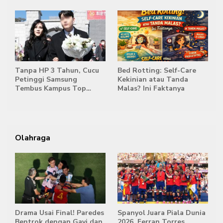
HP
Komodifikasi
Tanpa HP 3 Tahun, Cucu
Bed Rotting: Self-Care
Petinggi Samsung
Kekinian atau Tanda
Tembus Kampus Top
Malas? Ini Faktanya
Korea
Olahraga
Drama Usai Final! Paredes
Spanyol Juara Piala Dunia
Bentrok dengan Gavi dan
2026, Ferran Torres