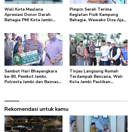
Wali Kota Maulana
Pimpin Serah Terima
Apresiasi Donor Darah
Kegiatan Fisik Kampung
Bahagia PMI Kota Jambi
Bahagia, Wawako Diza Ajak
dalam Peringatan Hari
Warga Aktif Edukasikan
Donor Darah Sedunia ke-80
Program ke Masyarakat
Tahun 2026
Sambut Hari Bhayangkara
Tinjau Langsung Rumah
ke-80, Pemkot Jambi,
Terdampak Bencana, Wali
Polresta Jambi dan Baznas
Kota Jambi Pastikan
Kolaborasi Bedah Rumah
Bantuan Berlanjut
Mak Gambreng
Rekomendasi untuk kamu