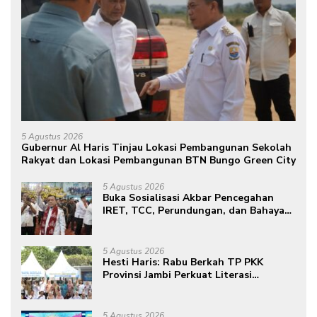
5 Agustus 2026
Gubernur Al Haris Tinjau Lokasi Pembangunan Sekolah
Rakyat dan Lokasi Pembangunan BTN Bungo Green City
5 Agustus 2026
Buka Sosialisasi Akbar Pencegahan
IRET, TCC, Perundungan, dan Bahaya
Narkoba di Bungo, Gubernur Al Haris:
“Kalau anak-anakku bisa jaga diri, 60%
masa depan sudah ada di tangan”
5 Agustus 2026
Hesti Haris: Rabu Berkah TP PKK
Provinsi Jambi Perkuat Literasi
Keuangan dan Budaya Kelola Sampah
dari Rumah
5 Agustus 2026