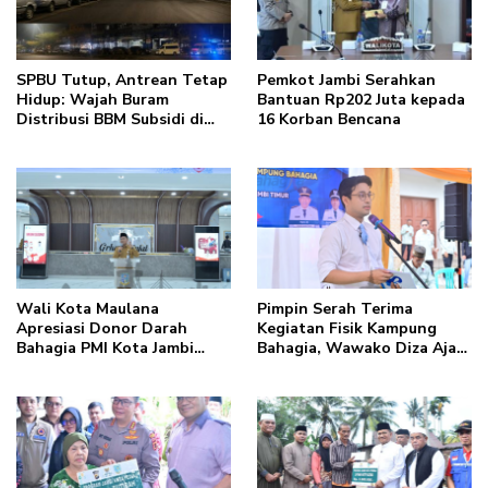
SPBU Tutup, Antrean Tetap
Pemkot Jambi Serahkan
Hidup: Wajah Buram
Bantuan Rp202 Juta kepada
Distribusi BBM Subsidi di
16 Korban Bencana
Kota Jambi
Wali Kota Maulana
Pimpin Serah Terima
Apresiasi Donor Darah
Kegiatan Fisik Kampung
Bahagia PMI Kota Jambi
Bahagia, Wawako Diza Ajak
dalam Peringatan Hari
Warga Aktif Edukasikan
Donor Darah Sedunia ke-80
Program ke Masyarakat
Tahun 2026