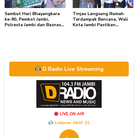
Sambut Hari Bhayangkara
Tinjau Langsung Rumah
ke-80, Pemkot Jambi,
Terdampak Bencana, Wali
Polresta Jambi dan Baznas
Kota Jambi Pastikan
Kolaborasi Bedah Rumah
Bantuan Berlanjut
Mak Gambreng
D Radio Live Streaming
LIVE ON AIR
Listener Aktif:
15