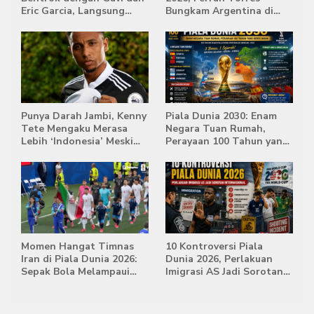
Eric Garcia, Langsung
Bungkam Argentina di
Diusir Wasit
Babak Extra Time
Punya Darah Jambi, Kenny
Piala Dunia 2030: Enam
Tete Mengaku Merasa
Negara Tuan Rumah,
Lebih ‘Indonesia’ Meski
Perayaan 100 Tahun yang
Lahir di Belanda
Bersejarah
Momen Hangat Timnas
10 Kontroversi Piala
Iran di Piala Dunia 2026:
Dunia 2026, Perlakuan
Sepak Bola Melampaui
Imigrasi AS Jadi Sorotan
Batas Politik
Internasional