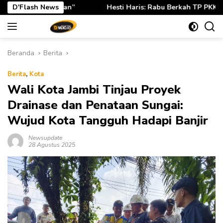
Langsung
sti Haris: Rabu Berkah TP PKK Provinsi Jambi Perkuat Literasi 
D'Flash News
ke
konten
Beranda
Berita
Berita
,
Kota
Wali Kota Jambi Tinjau Proyek
Drainase dan Penataan Sungai:
Wujud Kota Tangguh Hadapi Banjir
Newsupdate
28 Agustus 2025