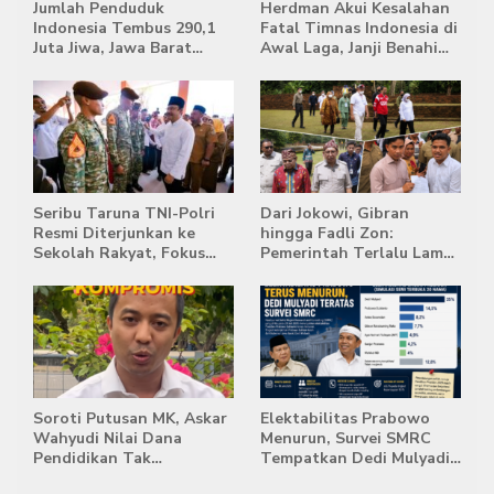
Jumlah Penduduk
Herdman Akui Kesalahan
Indonesia Tembus 290,1
Fatal Timnas Indonesia di
Juta Jiwa, Jawa Barat
Awal Laga, Janji Benahi
Masih Jadi Provinsi
Transisi Jelang Hadapi
Terpadat
Singapura
Seribu Taruna TNI-Polri
Dari Jokowi, Gibran
Resmi Diterjunkan ke
hingga Fadli Zon:
Sekolah Rakyat, Fokus
Pemerintah Terlalu Lama
Bentuk Karakter dan
Memberi Tanggapan,
Kemandirian Siswa
Stockpile Batu Bara Masih
Mengepung Candi Muaro
Jambi
Soroti Putusan MK, Askar
Elektabilitas Prabowo
Wahyudi Nilai Dana
Menurun, Survei SMRC
Pendidikan Tak
Tempatkan Dedi Mulyadi
Semestinya Biayai MBG
di Posisi Teratas Capres