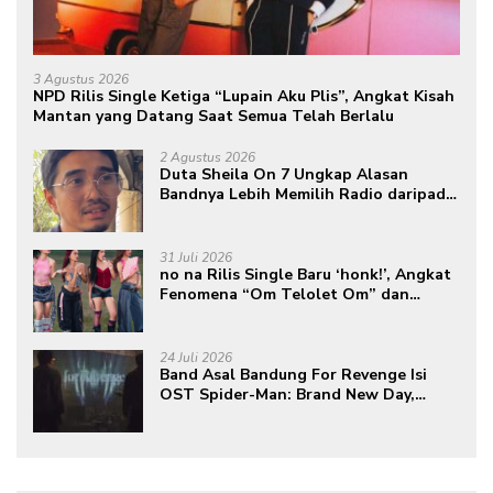
3 Agustus 2026
NPD Rilis Single Ketiga “Lupain Aku Plis”, Angkat Kisah
Mantan yang Datang Saat Semua Telah Berlalu
2 Agustus 2026
Duta Sheila On 7 Ungkap Alasan
Bandnya Lebih Memilih Radio daripada
Podcast
31 Juli 2026
no na Rilis Single Baru ‘honk!’, Angkat
Fenomena “Om Telolet Om” dan
Perkuat Identitas Indonesia di Kancah
Global
24 Juli 2026
Band Asal Bandung For Revenge Isi
OST Spider-Man: Brand New Day,
Torehkan Prestasi di Kancah
Internasional