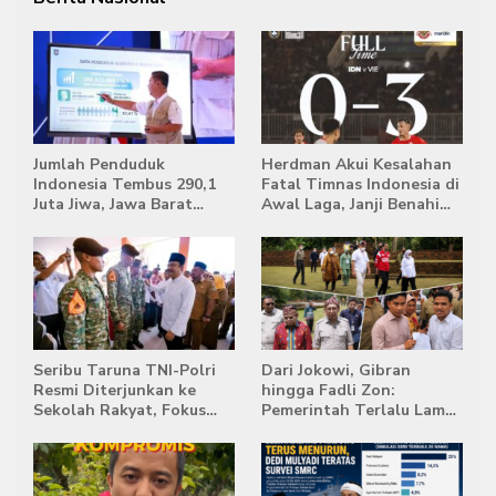
Jumlah Penduduk
Herdman Akui Kesalahan
Indonesia Tembus 290,1
Fatal Timnas Indonesia di
Juta Jiwa, Jawa Barat
Awal Laga, Janji Benahi
Masih Jadi Provinsi
Transisi Jelang Hadapi
Terpadat
Singapura
Seribu Taruna TNI-Polri
Dari Jokowi, Gibran
Resmi Diterjunkan ke
hingga Fadli Zon:
Sekolah Rakyat, Fokus
Pemerintah Terlalu Lama
Bentuk Karakter dan
Memberi Tanggapan,
Kemandirian Siswa
Stockpile Batu Bara Masih
Mengepung Candi Muaro
Jambi