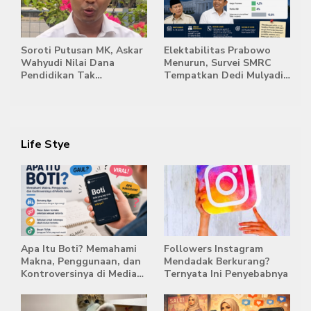
Soroti Putusan MK, Askar
Elektabilitas Prabowo
Wahyudi Nilai Dana
Menurun, Survei SMRC
Pendidikan Tak
Tempatkan Dedi Mulyadi
Semestinya Biayai MBG
di Posisi Teratas Capres
2029
Life Stye
Apa Itu Boti? Memahami
Followers Instagram
Makna, Penggunaan, dan
Mendadak Berkurang?
Kontroversinya di Media
Ternyata Ini Penyebabnya
Sosial