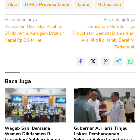
Aksi
DPRD Provinsi Jambi
Jambi
Mahasiswa
Navigasi
Pos sebelumnya
Pos selanjutnya
Kerusakan Usai Aksi Ricuh di
Kericuhan Mereda: Tiga
pos
DPRD Jambi, Kerugian Ditaksir
Provokator Sempat Diamankan,
Capai Rp 2,6 Miliar
Aksi Jilid II di Jambi Berakhir
Terkendali
Baca Juga
Wagub Sani Bersama
Gubernur Al Haris Tinjau
Wamen Dikdasmen RI
Lokasi Pembangunan
Luncurkan Aplikasi Bungo
Sekolah Rakyat dan Lokasi