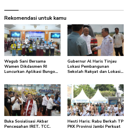
Secara Utuh
Rekomendasi untuk kamu
Wagub Sani Bersama
Gubernur Al Haris Tinjau
Wamen Dikdasmen RI
Lokasi Pembangunan
Luncurkan Aplikasi Bungo
Sekolah Rakyat dan Lokasi
Pintar, Dorong
Pembangunan BTN Bungo
Transformasi Digital
Green City
Pendidikan di Jambi
Buka Sosialisasi Akbar
Hesti Haris: Rabu Berkah TP
Pencegahan IRET, TCC,
PKK Provinsi Jambi Perkuat