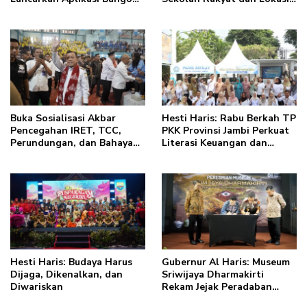
Pintar, Dorong
Pembangunan BTN Bungo
Transformasi Digital
Green City
Pendidikan di Jambi
Buka Sosialisasi Akbar
Hesti Haris: Rabu Berkah TP
Pencegahan IRET, TCC,
PKK Provinsi Jambi Perkuat
Perundungan, dan Bahaya
Literasi Keuangan dan
Narkoba di Bungo, Gubernur
Budaya Kelola Sampah dari
Al Haris: “Kalau anak-
Rumah
anakku bisa jaga diri, 60%
masa depan sudah ada di
tangan”
Hesti Haris: Budaya Harus
Gubernur Al Haris: Museum
Dijaga, Dikenalkan, dan
Sriwijaya Dharmakirti
Diwariskan
Rekam Jejak Peradaban
Masa Lalu Provinsi Jambi