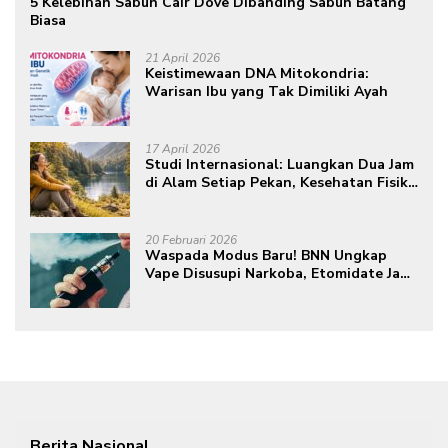
5 Kelebihan Sabun Cair Dove Dibanding Sabun Batang
Biasa
21 April 2026
Keistimewaan DNA Mitokondria:
Warisan Ibu yang Tak Dimiliki Ayah
17 April 2026
Studi Internasional: Luangkan Dua Jam
di Alam Setiap Pekan, Kesehatan Fisik
dan Mental Meningkat
20 Februari 2026
Waspada Modus Baru! BNN Ungkap
Vape Disusupi Narkoba, Etomidate Jadi
Ancaman Tersembunyi
Berita Nasional