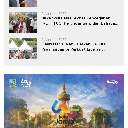
Lokasi Pembangunan BTN Bungo
Green City
5 Agustus 2026
Buka Sosialisasi Akbar Pencegahan
IRET, TCC, Perundungan, dan Bahaya
Narkoba di Bungo, Gubernur Al Haris:
“Kalau anak-anakku bisa jaga diri, 60%
masa depan sudah ada di tangan”
5 Agustus 2026
Hesti Haris: Rabu Berkah TP PKK
Provinsi Jambi Perkuat Literasi
Keuangan dan Budaya Kelola Sampah
dari Rumah