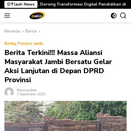
Langsung
Transformasi Digital Pendidikan di Jambi
D'Flash News
Gubernur Al 
ke
konten
Beranda
Berita
Berita
,
Provinsi Jambi
Berita Terkini!!! Massa Aliansi
Masyarakat Jambi Bersatu Gelar
Aksi Lanjutan di Depan DPRD
Provinsi
Newsupdate
1 September 2025