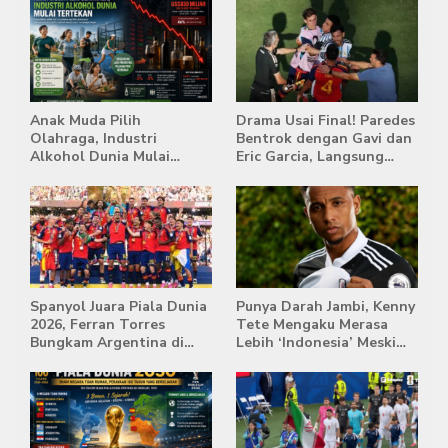
Anak Muda Pilih
Drama Usai Final! Paredes
Olahraga, Industri
Bentrok dengan Gavi dan
Alkohol Dunia Mulai
Eric Garcia, Langsung
Tertekan
Diusir Wasit
Spanyol Juara Piala Dunia
Punya Darah Jambi, Kenny
2026, Ferran Torres
Tete Mengaku Merasa
Bungkam Argentina di
Lebih ‘Indonesia’ Meski
Babak Extra Time
Lahir di Belanda