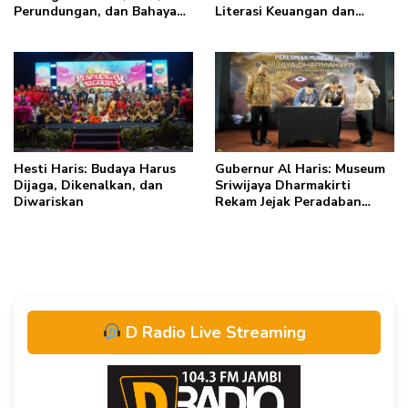
Perundungan, dan Bahaya
Literasi Keuangan dan
Narkoba di Bungo, Gubernur
Budaya Kelola Sampah dari
Al Haris: “Kalau anak-
Rumah
anakku bisa jaga diri, 60%
masa depan sudah ada di
tangan”
Hesti Haris: Budaya Harus
Gubernur Al Haris: Museum
Dijaga, Dikenalkan, dan
Sriwijaya Dharmakirti
Diwariskan
Rekam Jejak Peradaban
Masa Lalu Provinsi Jambi
Secara Utuh
D Radio Live Streaming