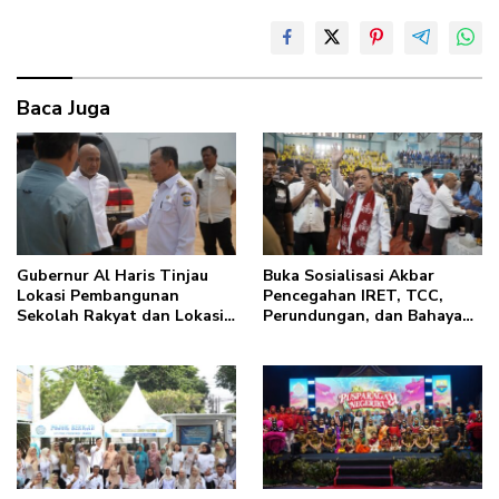
Baca Juga
Gubernur Al Haris Tinjau
Buka Sosialisasi Akbar
Lokasi Pembangunan
Pencegahan IRET, TCC,
Sekolah Rakyat dan Lokasi
Perundungan, dan Bahaya
Pembangunan BTN Bungo
Narkoba di Bungo, Gubernur
Green City
Al Haris: “Kalau anak-
anakku bisa jaga diri, 60%
masa depan sudah ada di
tangan”