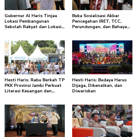
Gubernur Al Haris Tinjau
Buka Sosialisasi Akbar
Lokasi Pembangunan
Pencegahan IRET, TCC,
Sekolah Rakyat dan Lokasi
Perundungan, dan Bahaya
Pembangunan BTN Bungo
Narkoba di Bungo, Gubernur
Green City
Al Haris: “Kalau anak-
anakku bisa jaga diri, 60%
masa depan sudah ada di
tangan”
Hesti Haris: Rabu Berkah TP
Hesti Haris: Budaya Harus
PKK Provinsi Jambi Perkuat
Dijaga, Dikenalkan, dan
Literasi Keuangan dan
Diwariskan
Budaya Kelola Sampah dari
Rumah