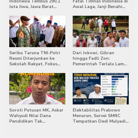
Indonesia Tembus 290,1
Fatal Timnas Indonesia di
Juta Jiwa, Jawa Barat
Awal Laga, Janji Benahi
Masih Jadi Provinsi
Transisi Jelang Hadapi
Terpadat
Singapura
Seribu Taruna TNI-Polri
Dari Jokowi, Gibran
Resmi Diterjunkan ke
hingga Fadli Zon:
Sekolah Rakyat, Fokus
Pemerintah Terlalu Lama
Bentuk Karakter dan
Memberi Tanggapan,
Kemandirian Siswa
Stockpile Batu Bara Masih
Mengepung Candi Muaro
Jambi
Soroti Putusan MK, Askar
Elektabilitas Prabowo
Wahyudi Nilai Dana
Menurun, Survei SMRC
Pendidikan Tak
Tempatkan Dedi Mulyadi
Semestinya Biayai MBG
di Posisi Teratas Capres
2029