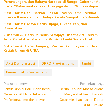
Perundungan, dan Bahaya Narkoba di Bungo, Gubernur Al
Haris: “Kalau anak-anakku bisa jaga diri, 60% masa depan
sudah ada di tangan”
Hesti Haris: Rabu Berkah TP PKK Provinsi Jambi Perkuat
Literasi Keuangan dan Budaya Kelola Sampah dari Rumah
Hesti Haris: Budaya Harus Dijaga, Dikenalkan, dan
Diwariskan
Gubernur Al Haris: Museum Sriwijaya Dharmakirti Rekam
Jejak Peradaban Masa Lalu Provinsi Jambi Secara Utuh
Gubernur Al Haris Dampingi Menteri Kebudayaan RI Beri
Kuliah Umum di UNJA
Aksi Demonstrasi
DPRD Provinsi Jambi
Jambi
Pemerintah Provinsi Jambi
Navigasi
Pos sebelumnya
Pos selanjutnya
Lantik Direksi Baru Bank Jambi,
Berita Terkini!!! Massa Aliansi
pos
Gubernur Al Haris Tekankan
Masyarakat Jambi Bersatu
Profesionalisme dan Inovasi
Gelar Aksi Lanjutan di Depan
DPRD Provinsi