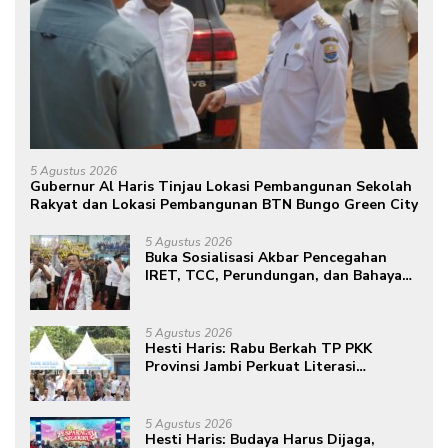
5 Agustus 2026
Gubernur Al Haris Tinjau Lokasi Pembangunan Sekolah
Rakyat dan Lokasi Pembangunan BTN Bungo Green City
5 Agustus 2026
Buka Sosialisasi Akbar Pencegahan
IRET, TCC, Perundungan, dan Bahaya
Narkoba di Bungo, Gubernur Al Haris:
“Kalau anak-anakku bisa jaga diri, 60%
masa depan sudah ada di tangan”
5 Agustus 2026
Hesti Haris: Rabu Berkah TP PKK
Provinsi Jambi Perkuat Literasi
Keuangan dan Budaya Kelola Sampah
dari Rumah
5 Agustus 2026
Hesti Haris: Budaya Harus Dijaga,