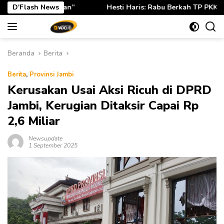
Langsung
D'Flash News
Hesti Haris: Rabu Berkah TP PKK Provinsi Jambi Perkuat Li
ke
konten
Beranda
Berita
Berita
,
Provinsi Jambi
Kerusakan Usai Aksi Ricuh di DPRD
Jambi, Kerugian Ditaksir Capai Rp
2,6 Miliar
Newsupdate
1 September 2025