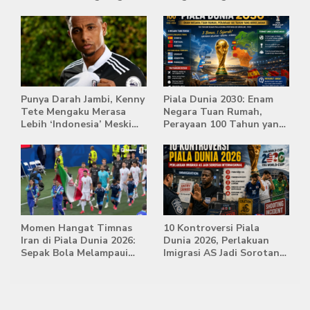
Diusir Wasit
Babak Extra Time
Punya Darah Jambi, Kenny
Piala Dunia 2030: Enam
Tete Mengaku Merasa
Negara Tuan Rumah,
Lebih ‘Indonesia’ Meski
Perayaan 100 Tahun yang
Lahir di Belanda
Bersejarah
Momen Hangat Timnas
10 Kontroversi Piala
Iran di Piala Dunia 2026:
Dunia 2026, Perlakuan
Sepak Bola Melampaui
Imigrasi AS Jadi Sorotan
Batas Politik
Internasional