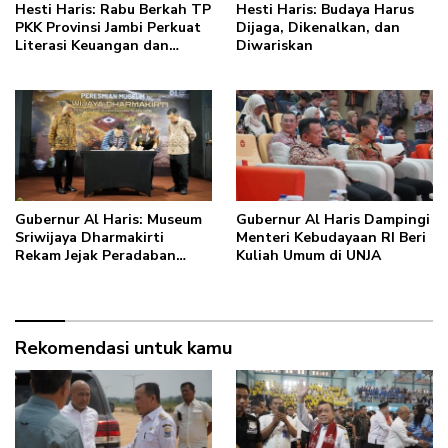
Hesti Haris: Rabu Berkah TP
Hesti Haris: Budaya Harus
PKK Provinsi Jambi Perkuat
Dijaga, Dikenalkan, dan
Literasi Keuangan dan
Diwariskan
Budaya Kelola Sampah dari
Rumah
Gubernur Al Haris: Museum
Gubernur Al Haris Dampingi
Sriwijaya Dharmakirti
Menteri Kebudayaan RI Beri
Rekam Jejak Peradaban
Kuliah Umum di UNJA
Masa Lalu Provinsi Jambi
Secara Utuh
Rekomendasi untuk kamu