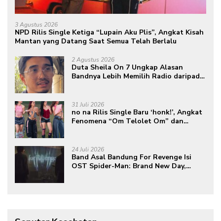
3 Agustus 2026
NPD Rilis Single Ketiga “Lupain Aku Plis”, Angkat Kisah
Mantan yang Datang Saat Semua Telah Berlalu
2 Agustus 2026
Duta Sheila On 7 Ungkap Alasan
Bandnya Lebih Memilih Radio daripada
Podcast
31 Juli 2026
no na Rilis Single Baru ‘honk!’, Angkat
Fenomena “Om Telolet Om” dan
Perkuat Identitas Indonesia di Kancah
Global
24 Juli 2026
Band Asal Bandung For Revenge Isi
OST Spider-Man: Brand New Day,
Torehkan Prestasi di Kancah
Internasional