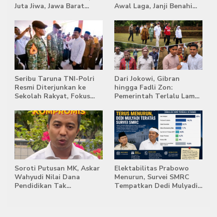
Juta Jiwa, Jawa Barat
Awal Laga, Janji Benahi
Masih Jadi Provinsi
Transisi Jelang Hadapi
Terpadat
Singapura
Seribu Taruna TNI-Polri
Dari Jokowi, Gibran
Resmi Diterjunkan ke
hingga Fadli Zon:
Sekolah Rakyat, Fokus
Pemerintah Terlalu Lama
Bentuk Karakter dan
Memberi Tanggapan,
Kemandirian Siswa
Stockpile Batu Bara Masih
Mengepung Candi Muaro
Jambi
Soroti Putusan MK, Askar
Elektabilitas Prabowo
Wahyudi Nilai Dana
Menurun, Survei SMRC
Pendidikan Tak
Tempatkan Dedi Mulyadi
Semestinya Biayai MBG
di Posisi Teratas Capres
2029