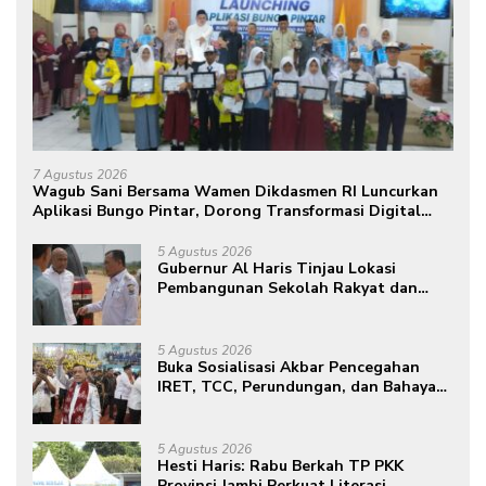
7 Agustus 2026
Wagub Sani Bersama Wamen Dikdasmen RI Luncurkan
Aplikasi Bungo Pintar, Dorong Transformasi Digital
Pendidikan di Jambi
5 Agustus 2026
Gubernur Al Haris Tinjau Lokasi
Pembangunan Sekolah Rakyat dan
Lokasi Pembangunan BTN Bungo
Green City
5 Agustus 2026
Buka Sosialisasi Akbar Pencegahan
IRET, TCC, Perundungan, dan Bahaya
Narkoba di Bungo, Gubernur Al Haris:
“Kalau anak-anakku bisa jaga diri, 60%
masa depan sudah ada di tangan”
5 Agustus 2026
Hesti Haris: Rabu Berkah TP PKK
Provinsi Jambi Perkuat Literasi