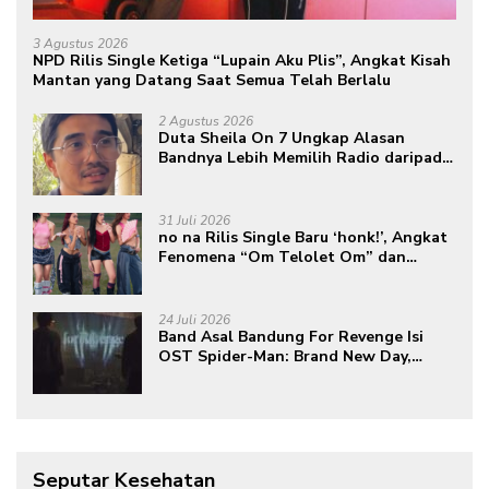
3 Agustus 2026
NPD Rilis Single Ketiga “Lupain Aku Plis”, Angkat Kisah
Mantan yang Datang Saat Semua Telah Berlalu
2 Agustus 2026
Duta Sheila On 7 Ungkap Alasan
Bandnya Lebih Memilih Radio daripada
Podcast
31 Juli 2026
no na Rilis Single Baru ‘honk!’, Angkat
Fenomena “Om Telolet Om” dan
Perkuat Identitas Indonesia di Kancah
Global
24 Juli 2026
Band Asal Bandung For Revenge Isi
OST Spider-Man: Brand New Day,
Torehkan Prestasi di Kancah
Internasional
Seputar Kesehatan