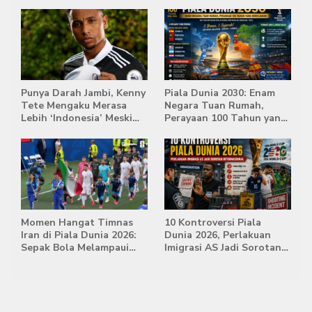
Diusir Wasit
Babak Extra Time
Punya Darah Jambi, Kenny
Piala Dunia 2030: Enam
Tete Mengaku Merasa
Negara Tuan Rumah,
Lebih ‘Indonesia’ Meski
Perayaan 100 Tahun yang
Lahir di Belanda
Bersejarah
Momen Hangat Timnas
10 Kontroversi Piala
Iran di Piala Dunia 2026:
Dunia 2026, Perlakuan
Sepak Bola Melampaui
Imigrasi AS Jadi Sorotan
Batas Politik
Internasional