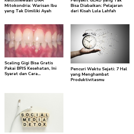
Keistimewaan DNA
Penyakit GERD yang Tak
Mitokondria: Warisan Ibu
Bisa Diabaikan: Pelajaran
yang Tak Dimiliki Ayah
dari Kisah Lula Lahfah
Scaling Gigi Bisa Gratis
Pakai BPJS Kesehatan, Ini
Pencuri Waktu Sejati: 7 Hal
Syarat dan Cara
yang Menghambat
Mendapatkannya
Produktivitasmu