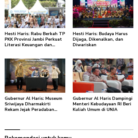
masa depan sudah ada di
tangan”
Hesti Haris: Rabu Berkah TP
Hesti Haris: Budaya Harus
PKK Provinsi Jambi Perkuat
Dijaga, Dikenalkan, dan
Literasi Keuangan dan
Diwariskan
Budaya Kelola Sampah dari
Rumah
Gubernur Al Haris: Museum
Gubernur Al Haris Dampingi
Sriwijaya Dharmakirti
Menteri Kebudayaan RI Beri
Rekam Jejak Peradaban
Kuliah Umum di UNJA
Masa Lalu Provinsi Jambi
Secara Utuh
Rekomendasi untuk kamu