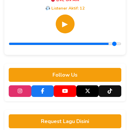
LIVE ON AIR
Listener Aktif:
12
▶
Follow Us
Request Lagu Disini